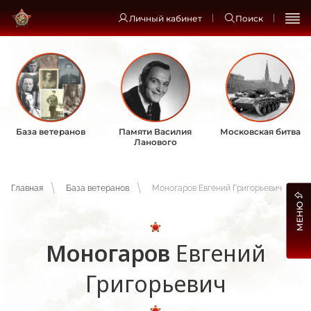
Личный кабинет
Поиск
База ветеранов
Памяти Василия
Московская битва
Ланового
Главная
База ветеранов
Моногаров Евгений Григорьевич
МЕНЮ
Моногаров
Евгений
Григорьевич