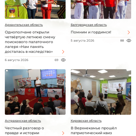
Архангельская область
Белгородская область
Однополчане открыли
Помним и гордимся!
четвёртую летнюю смену
5 августа 2026
88
поискового палаточного
лагеря «Нам память
досталась в наследство»
6 августа 2026
69
Астраханская область
Кировская область
Честный разговор о
В Верхнекамье прошёл
правде и истории
патриотический квиз