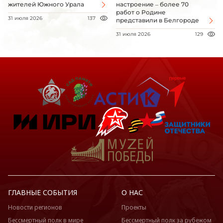
жителей Южного Урала
настроение – более 70
работ о Родине
31 июля 2026
137
представили в Белгороде
31 июля 2026
129
ГЛАВНЫЕ СОБЫТИЯ
О НАС
Новости регионов
Проекты
Бессмертный полк в мире
Бессмертный полк за рубежом