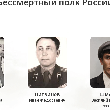
Бессмертный полк Росси
Литвинов
Шме
а
Иван Федосеевич
Василий 
1908 