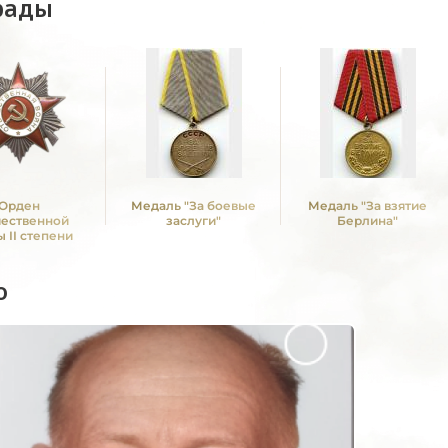
рады
Орден
Медаль "За боевые
Медаль "За взятие
чественной
заслуги"
Берлина"
 II степени
о