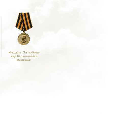
Медаль "За победу
над Германией в
Великой
Отечественной войне
1941 -1945 гг."