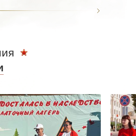
ния
и