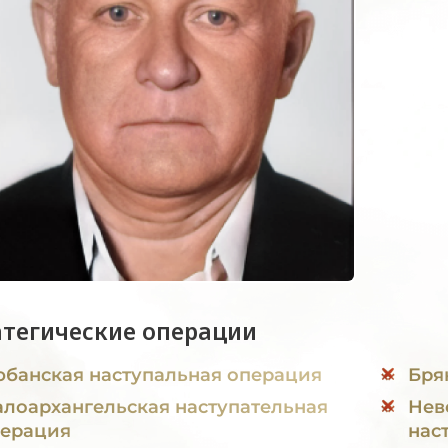
атегические операции
банская наступальная операция
Бря
лоархангельская наступательная
Нев
ерация
нас