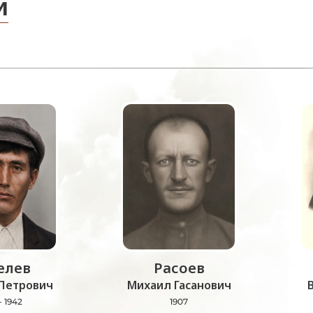
и
лев
Расоев
Петрович
Михаил Гасанович
- 1942
1907