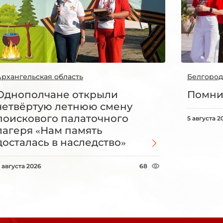
Архангельская область
Белгород
Однополчане открыли
Помни
четвёртую летнюю смену
поискового палаточного
5 августа 2
лагеря «Нам память
досталась в наследство»
 августа 2026
68