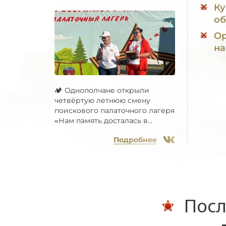
Ку
об
Ор
на
🏕 Однополчане открыли
четвёртую летнюю смену
поискового палаточного лагеря
«Нам память досталась в...
Подробнее
Посл