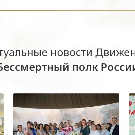
туальные новости Движе
Бессмертный полк Росси