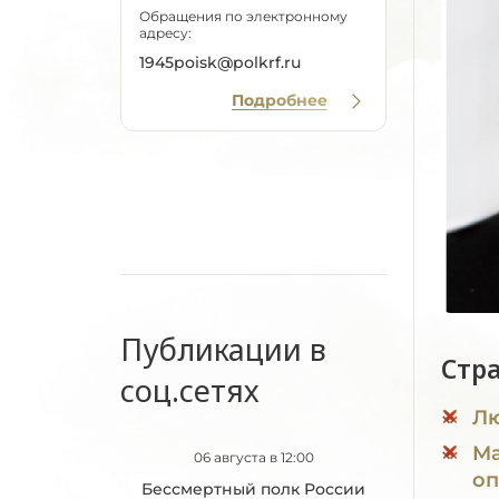
Обращения по электронному
адресу:
1945poisk@polkrf.ru
Подробнее
Публикации в
Стр
соц.сетях
Лю
Ма
06 августа в 12:00
оп
Бессмертный полк России