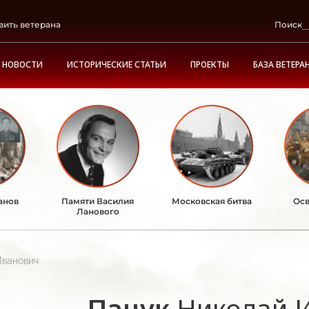
вить ветерана
Поиск
НОВОСТИ
ИСТОРИЧЕСКИЕ СТАТЬИ
ПРОЕКТЫ
БАЗА ВЕТЕРА
анов
Памяти Василия
Московская битва
Осв
Ланового
Иванович
Пацук
Николай 