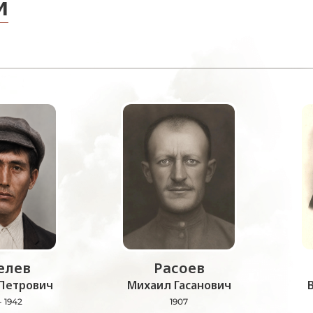
и
лев
Расоев
Петрович
Михаил Гасанович
- 1942
1907