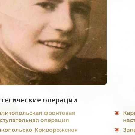
атегические операции
литопольская фронтовая
Кар
ступательная операция
нас
копольско-Криворожская
Зап