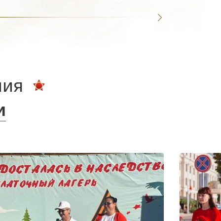
ния
и