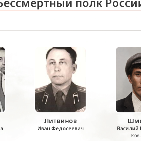
Бессмертный полк Росси
Литвинов
Шме
а
Иван Федосеевич
Василий 
1908 