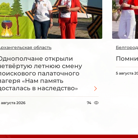
Архангельская область
Белгород
Однополчане открыли
Помни
четвёртую летнюю смену
поискового палаточного
5 августа 2
лагеря «Нам память
досталась в наследство»
 августа 2026
74