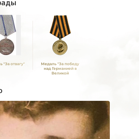
рады
 "За отвагу"
Медаль "За победу
над Германией в
Великой
Отечественной войне
1941 -1945 гг."
о