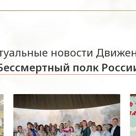
туальные новости Движе
Бессмертный полк Росси