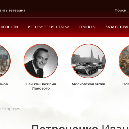
вить ветерана
Поиск
НОВОСТИ
ИСТОРИЧЕСКИЕ СТАТЬИ
ПРОЕКТЫ
БАЗА ВЕТЕРА
анов
Памяти Василия
Московская битва
Осв
Ланового
н Егорович
Петроченко
Иван