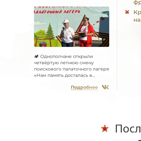
фр
Кр
на
🏕 Однополчане открыли
четвёртую летнюю смену
поискового палаточного лагеря
«Нам память досталась в...
Подробнее
Посл