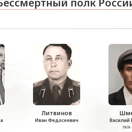
Бессмертный полк Росси
Литвинов
Шме
а
Иван Федосеевич
Василий 
1908 