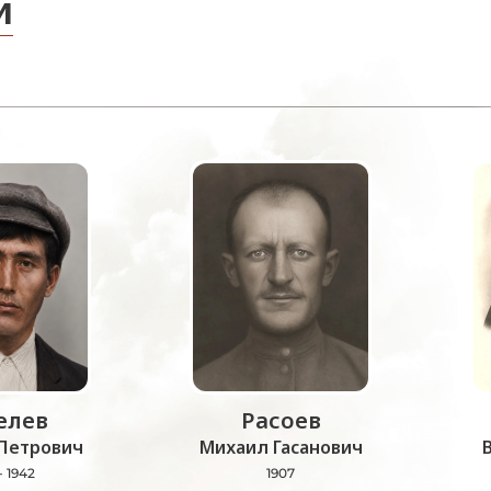
и
лев
Расоев
Петрович
Михаил Гасанович
- 1942
1907