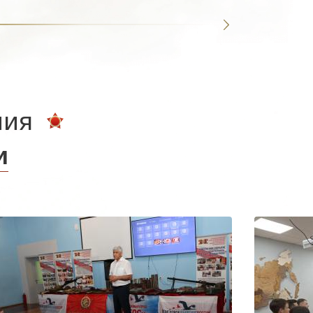
ния
и