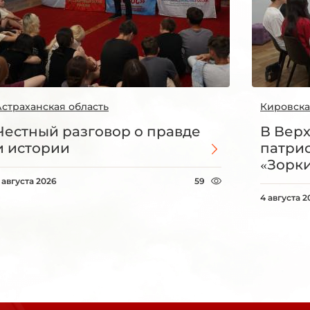
Астраханская область
Кировска
Честный разговор о правде
В Вер
и истории
патри
«Зорки
 августа 2026
59
4 августа 2