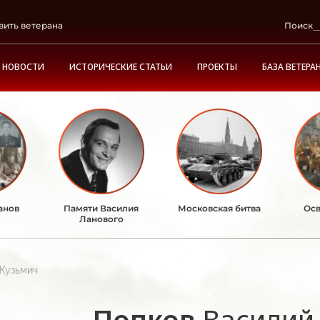
вить ветерана
Поиск
НОВОСТИ
ИСТОРИЧЕСКИЕ СТАТЬИ
ПРОЕКТЫ
БАЗА ВЕТЕРА
анов
Памяти Василия
Московская битва
Осв
Ланового
Кузьмич
Попков
Василий