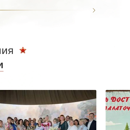
ния
и