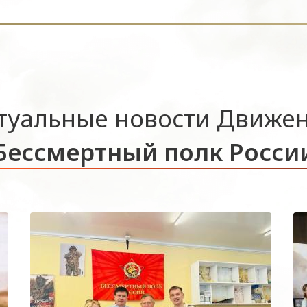
туальные новости Движе
Бессмертный полк Росси