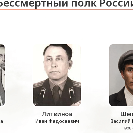
Бессмертный полк Росси
Литвинов
Шме
а
Иван Федосеевич
Василий 
1908 