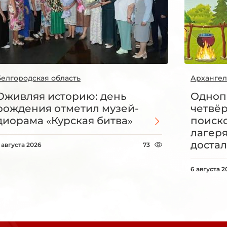
Белгородская область
Архангел
Оживляя историю: день
Одноп
рождения отметил музей-
четвё
диорама «Курская битва»
поиск
лагеря
достал
 августа 2026
73
6 августа 2