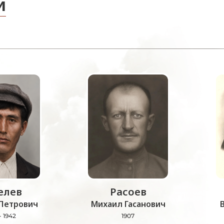
и
лев
Расоев
Петрович
Михаил Гасанович
- 1942
1907