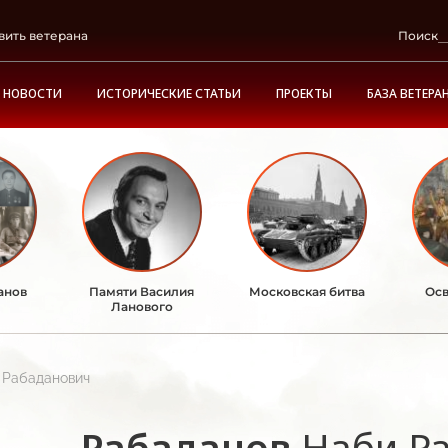
вить ветерана
Поиск
НОВОСТИ
ИСТОРИЧЕСКИЕ СТАТЬИ
ПРОЕКТЫ
БАЗА ВЕТЕРА
анов
Памяти Василия
Московская битва
Осв
Ланового
 Рабаданович
Рабаданов
Наби Р