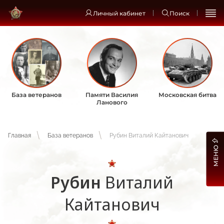
Личный кабинет
Поиск
База ветеранов
Памяти Василия
Московская битва
Ланового
Главная
База ветеранов
Рубин Виталий Кайтанович
МЕНЮ
Рубин
Виталий
Кайтанович