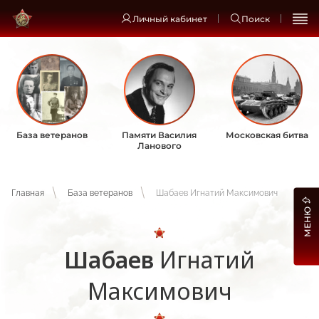
Личный кабинет
Поиск
База ветеранов
Памяти Василия
Московская битва
Ланового
Главная
База ветеранов
Шабаев Игнатий Максимович
МЕНЮ
Шабаев
Игнатий
Максимович