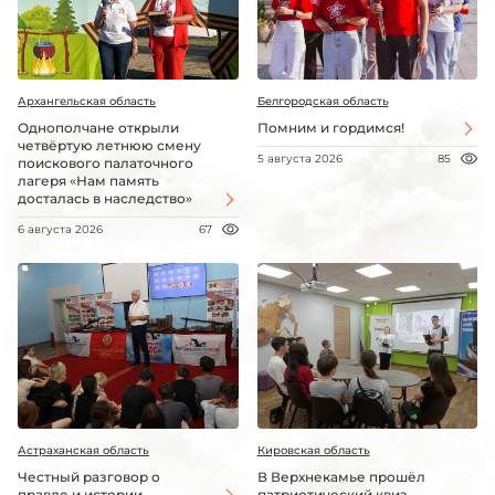
Архангельская область
Белгородская область
Однополчане открыли
Помним и гордимся!
четвёртую летнюю смену
5 августа 2026
85
поискового палаточного
лагеря «Нам память
досталась в наследство»
6 августа 2026
67
Астраханская область
Кировская область
Честный разговор о
В Верхнекамье прошёл
правде и истории
патриотический квиз