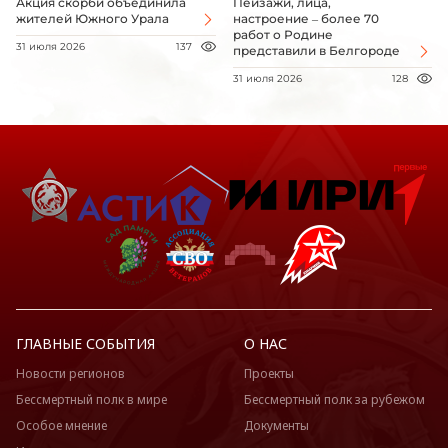
Акция скорби объединила
Пейзажи, лица,
жителей Южного Урала
настроение – более 70
работ о Родине
31 июля 2026
137
представили в Белгороде
31 июля 2026
128
ГЛАВНЫЕ СОБЫТИЯ
О НАС
Новости регионов
Проекты
Бессмертный полк в мире
Бессмертный полк за рубежом
Особое мнение
Документы