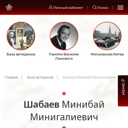
Личный кабинет
Поиск
База ветеранов
Памяти Василия
Московская битва
Ланового
Главная
База ветеранов
Шабаев Минибай Минигалиевич
МЕНЮ
Шабаев
Минибай
Минигалиевич