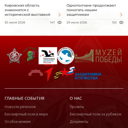
Кировская область
Однополчане продолжают
знакомится с
помогать нашим
исторической выставкой
защитникам
30 июля 2026
147
29 июля 2026
153
ГЛАВНЫЕ СОБЫТИЯ
О НАС
Новости регионов
Проекты
Бессмертный полк в мире
Бессмертный полк за рубежом
Особое мнение
Документы