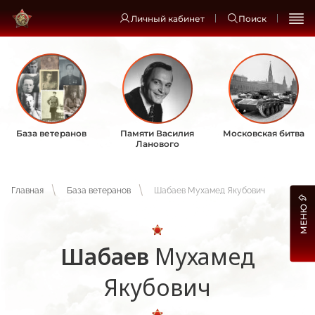
Личный кабинет
Поиск
База ветеранов
Памяти Василия
Московская битва
Ланового
Главная
База ветеранов
Шабаев Мухамед Якубович
МЕНЮ
Шабаев
Мухамед
Якубович