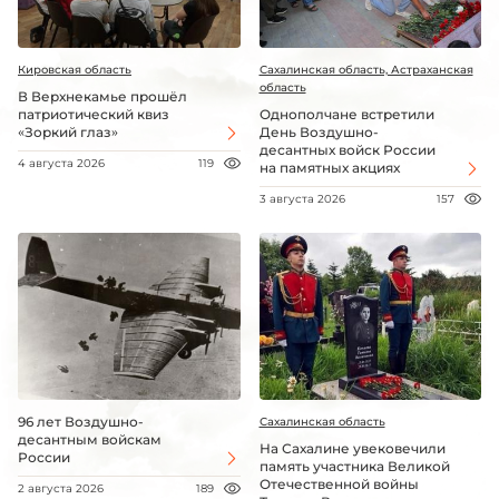
Кировская область
Сахалинская область, Астраханская
область
В Верхнекамье прошёл
патриотический квиз
Однополчане встретили
«Зоркий глаз»
День Воздушно-
десантных войск России
4 августа 2026
119
на памятных акциях
3 августа 2026
157
96 лет Воздушно-
Сахалинская область
десантным войскам
На Сахалине увековечили
России
память участника Великой
Отечественной войны
2 августа 2026
189