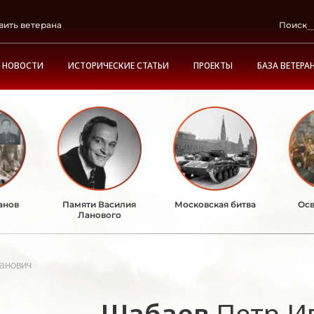
вить ветерана
Поиск
НОВОСТИ
ИСТОРИЧЕСКИЕ СТАТЬИ
ПРОЕКТЫ
БАЗА ВЕТЕРА
анов
Памяти Василия
Московская битва
Осв
Ланового
анович
Шабаев
Петр И