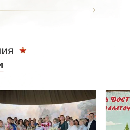
ния
и