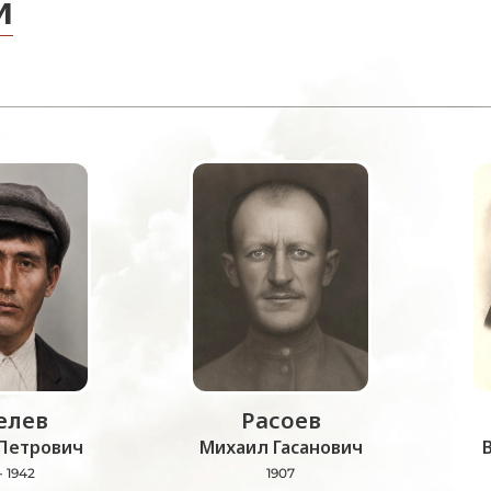
и
лев
Расоев
Петрович
Михаил Гасанович
- 1942
1907