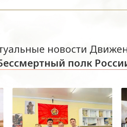
туальные новости Движе
Бессмертный полк Росси