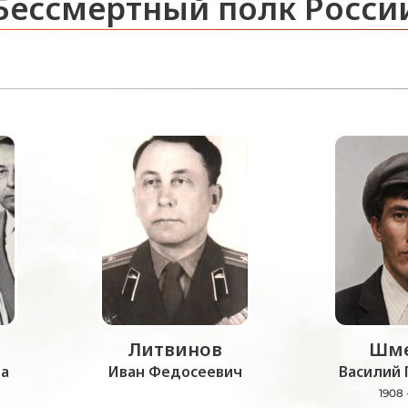
Бессмертный полк Росси
Литвинов
Шме
а
Иван Федосеевич
Василий 
1908 