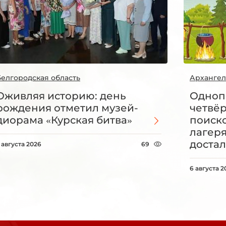
Белгородская область
Архангел
Оживляя историю: день
Одноп
рождения отметил музей-
четвё
диорама «Курская битва»
поиск
лагеря
достал
 августа 2026
69
6 августа 2