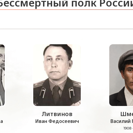
Бессмертный полк Росси
Литвинов
Шме
а
Иван Федосеевич
Василий 
1908 