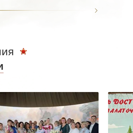
ния
и