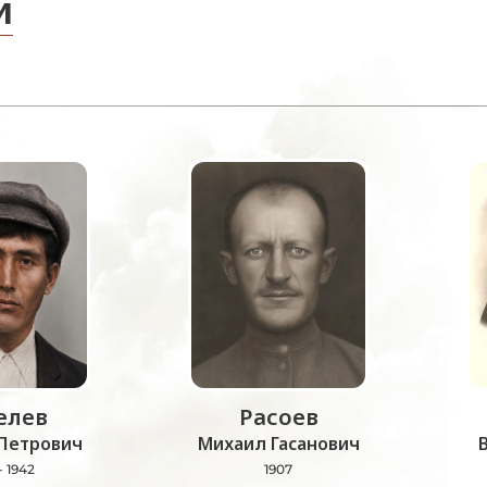
и
лев
Расоев
Петрович
Михаил Гасанович
- 1942
1907