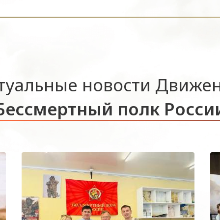
туальные новости Движе
Бессмертный полк Росси