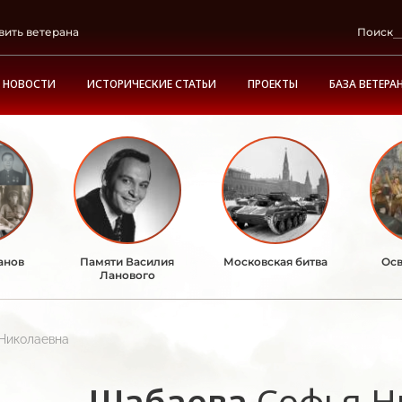
вить ветерана
Поиск
НОВОСТИ
ИСТОРИЧЕСКИЕ СТАТЬИ
ПРОЕКТЫ
БАЗА ВЕТЕРА
анов
Памяти Василия
Московская битва
Осв
Ланового
Николаевна
Шабаева
Софья Н