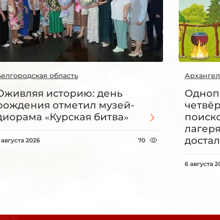
Белгородская область
Архангел
Оживляя историю: день
Одноп
рождения отметил музей-
четвё
диорама «Курская битва»
поиск
лагеря
достал
 августа 2026
70
6 августа 2