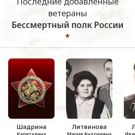
Последние добавленные
ветераны
Бессмертный полк России
Шадрина
Литвинова
Капиталина
Мария Андреевна
Ива