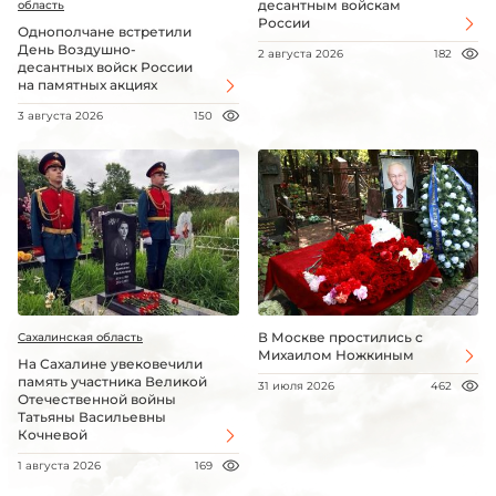
десантным войскам
область
России
Однополчане встретили
День Воздушно-
2 августа 2026
182
десантных войск России
на памятных акциях
3 августа 2026
150
В Москве простились с
Сахалинская область
Михаилом Ножкиным
На Сахалине увековечили
память участника Великой
31 июля 2026
462
Отечественной войны
Татьяны Васильевны
Кочневой
1 августа 2026
169