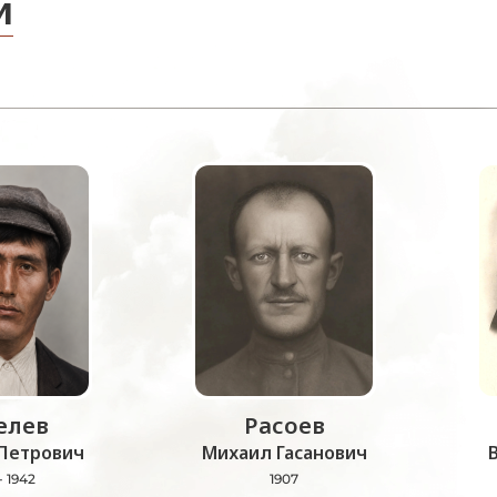
и
лев
Расоев
Петрович
Михаил Гасанович
- 1942
1907