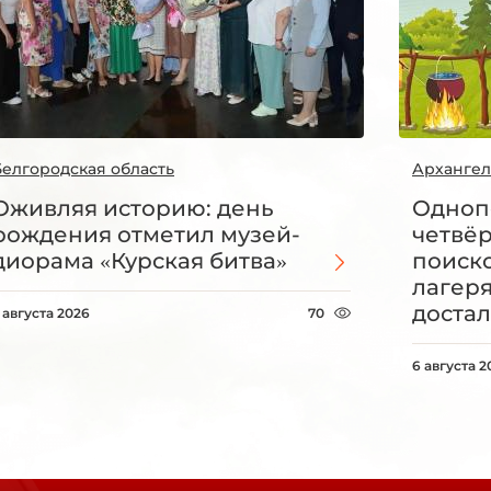
Белгородская область
Архангел
Оживляя историю: день
Одноп
рождения отметил музей-
четвё
диорама «Курская битва»
поиск
лагеря
достал
 августа 2026
70
6 августа 2