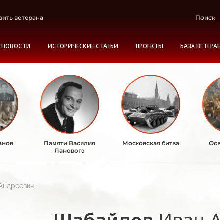
вить ветерана
Поиск
НОВОСТИ
ИСТОРИЧЕСКИЕ СТАТЬИ
ПРОЕКТЫ
БАЗА ВЕТЕРА
анов
Памяти Василия
Московская битва
Осв
Ланового
Андреевич
Шабайлов
Иван 