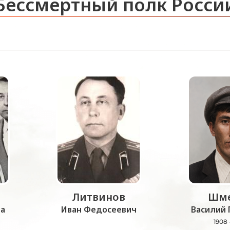
Бессмертный полк Росси
Литвинов
Шме
а
Иван Федосеевич
Василий 
1908 