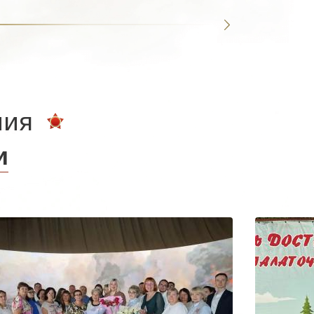
ния
и