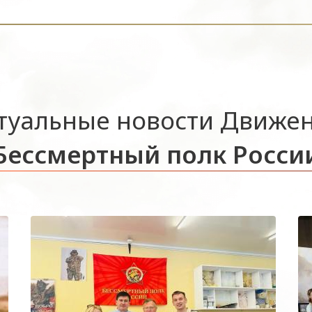
туальные новости Движе
Бессмертный полк Росси