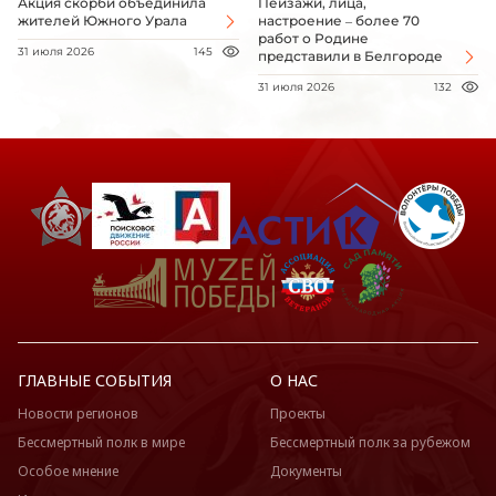
Акция скорби объединила
Пейзажи, лица,
жителей Южного Урала
настроение – более 70
работ о Родине
31 июля 2026
145
представили в Белгороде
31 июля 2026
132
ГЛАВНЫЕ СОБЫТИЯ
О НАС
Новости регионов
Проекты
Бессмертный полк в мире
Бессмертный полк за рубежом
Особое мнение
Документы