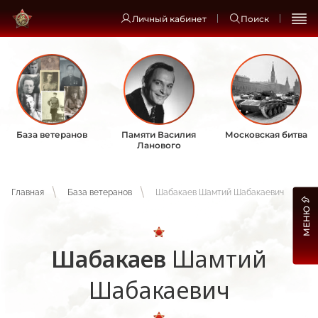
Личный кабинет
Поиск
База ветеранов
Памяти Василия
Московская битва
Ланового
Главная
База ветеранов
Шабакаев Шамтий Шабакаевич
МЕНЮ
Шабакаев
Шамтий
Шабакаевич