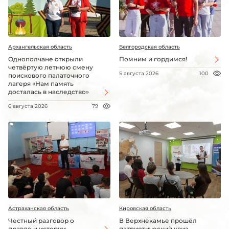
Архангельская область
Белгородская область
Однополчане открыли
Помним и гордимся!
четвёртую летнюю смену
5 августа 2026
100
поискового палаточного
лагеря «Нам память
досталась в наследство»
6 августа 2026
79
Астраханская область
Кировская область
Честный разговор о
В Верхнекамье прошёл
правде и истории
патриотический квиз