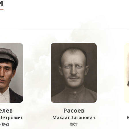
и
лев
Расоев
Петрович
Михаил Гасанович
- 1942
1907