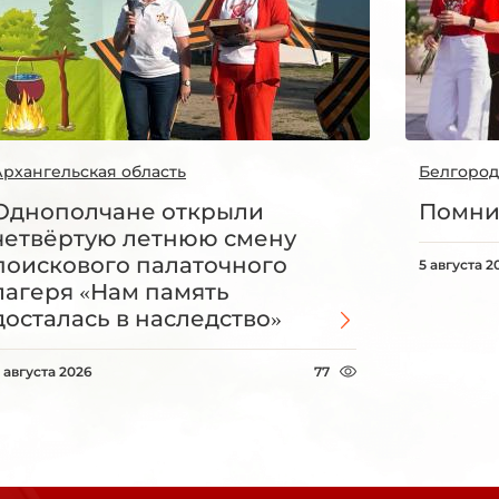
Архангельская область
Белгород
Однополчане открыли
Помни
четвёртую летнюю смену
поискового палаточного
5 августа 2
лагеря «Нам память
досталась в наследство»
 августа 2026
77