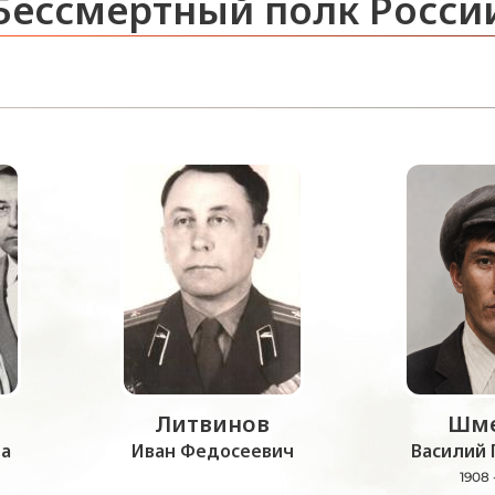
Бессмертный полк Росси
Литвинов
Шме
а
Иван Федосеевич
Василий 
1908 