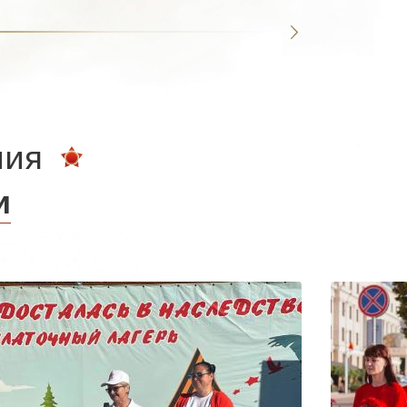
ния
и