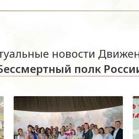
туальные новости Движе
Бессмертный полк Росси