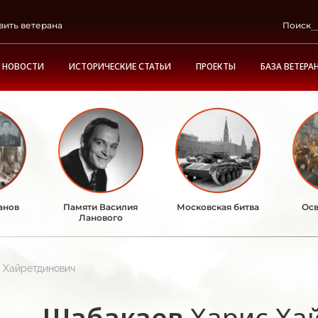
вить ветерана
Поиск
НОВОСТИ
ИСТОРИЧЕСКИЕ СТАТЬИ
ПРОЕКТЫ
БАЗА ВЕТЕРА
анов
Памяти Василия
Московская битва
Осв
Ланового
 Хайретдинович
Шабакаев
Харис Ха