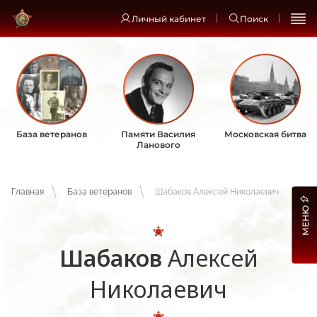
Личный кабинет
Поиск
База ветеранов
Памяти Василия
Московская битва
Ланового
Главная
База ветеранов
Шабаков Алексей Николаевич
МЕНЮ
Шабаков
Алексей
Николаевич