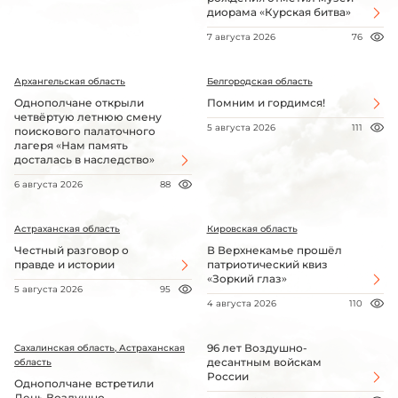
диорама «Курская битва»
7 августа 2026
76
Архангельская область
Белгородская область
Однополчане открыли
Помним и гордимся!
четвёртую летнюю смену
5 августа 2026
111
поискового палаточного
лагеря «Нам память
досталась в наследство»
6 августа 2026
88
Астраханская область
Кировская область
Честный разговор о
В Верхнекамье прошёл
правде и истории
патриотический квиз
«Зоркий глаз»
5 августа 2026
95
4 августа 2026
110
96 лет Воздушно-
Сахалинская область, Астраханская
десантным войскам
область
России
Однополчане встретили
День Воздушно-