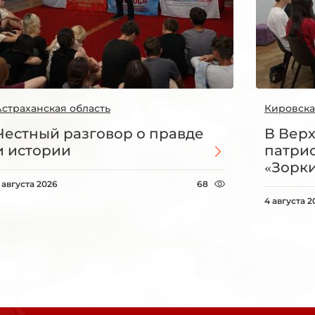
Астраханская область
Кировска
Честный разговор о правде
В Вер
и истории
патри
«Зорки
 августа 2026
68
4 августа 2