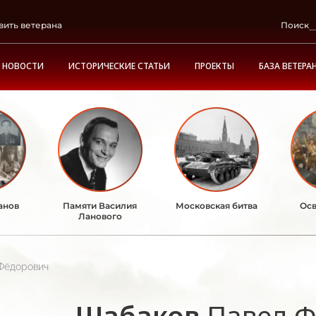
вить ветерана
Поиск
НОВОСТИ
ИСТОРИЧЕСКИЕ СТАТЬИ
ПРОЕКТЫ
БАЗА ВЕТЕРА
анов
Памяти Василия
Московская битва
Осв
Ланового
Фёдорович
Шабаков
Павел 