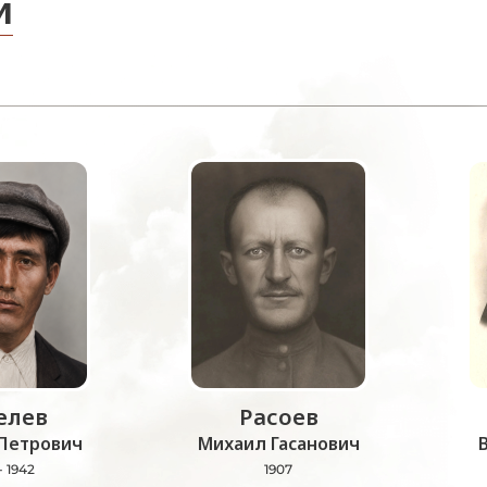
и
лев
Расоев
Петрович
Михаил Гасанович
- 1942
1907