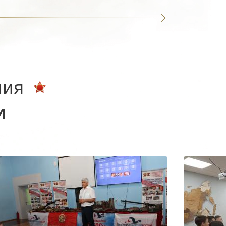
ния
и