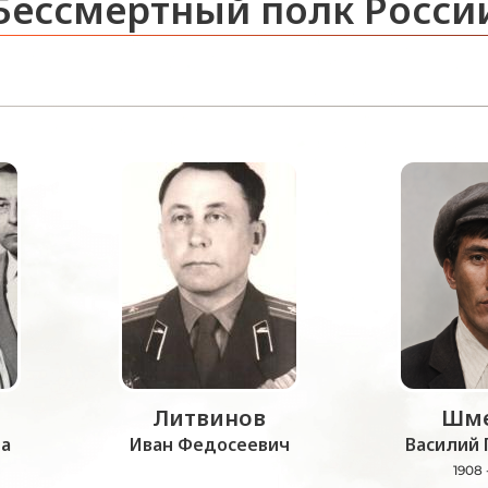
Бессмертный полк Росси
Литвинов
Шме
а
Иван Федосеевич
Василий 
1908 