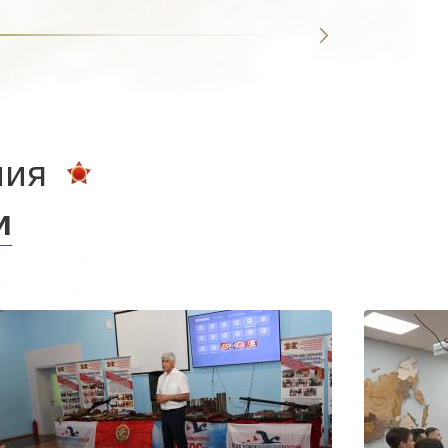
ния
и