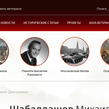
вить ветерана
Поиск
НОВОСТИ
ИСТОРИЧЕСКИЕ СТАТЬИ
ПРОЕКТЫ
БАЗА ВЕТЕРА
анов
Памяти Василия
Московская битва
Осв
Ланового
хаил Дмитриевич
Шабалдашов
Михаил