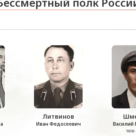
Бессмертный полк Росси
Литвинов
Шме
а
Иван Федосеевич
Василий 
1908 