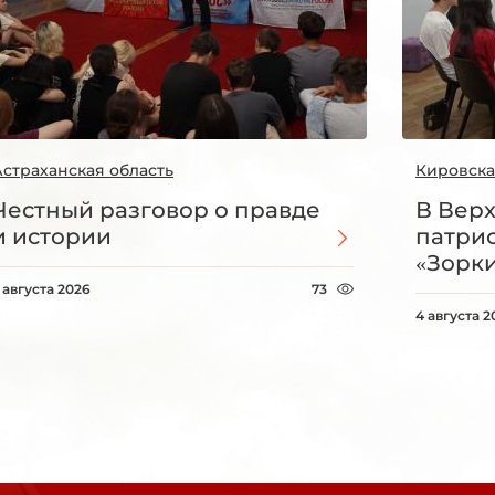
Астраханская область
Кировска
Честный разговор о правде
В Вер
и истории
патри
«Зорки
 августа 2026
73
4 августа 2