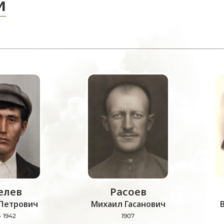
и
лев
Расоев
Петрович
Михаил Гасанович
- 1942
1907