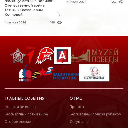
память участника Великой
31 июля 2026
457
Отечественной войны
Татьяны Васильевны
Кочневой
1 августа 2026
169
ГЛАВНЫЕ СОБЫТИЯ
О НАС
Новости регионов
Проекты
Бессмертный полк в мире
Бессмертный полк за рубежом
Особое мнение
Документы