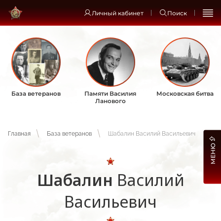
Личный кабинет
Поиск
База ветеранов
Памяти Василия
Московская битва
Ланового
Главная
База ветеранов
Шабалин Василий Васильевич
МЕНЮ
Шабалин
Василий
Васильевич