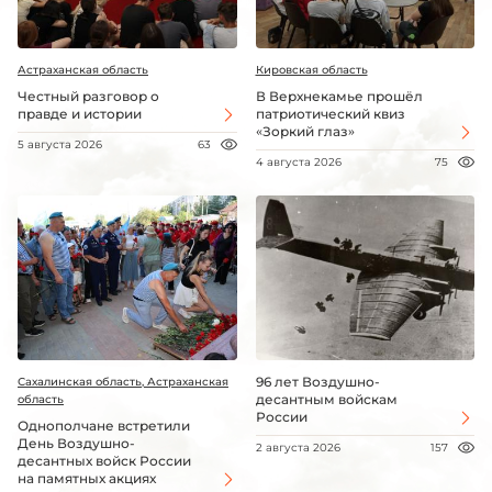
Астраханская область
Кировская область
Честный разговор о
В Верхнекамье прошёл
правде и истории
патриотический квиз
«Зоркий глаз»
5 августа 2026
63
4 августа 2026
75
96 лет Воздушно-
Сахалинская область, Астраханская
десантным войскам
область
России
Однополчане встретили
День Воздушно-
2 августа 2026
157
десантных войск России
на памятных акциях