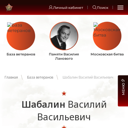
Личный кабинет
Поиск
База ветеранов
Памяти Василия
Московская битва
Ланового
Главная
База ветеранов
Шабалин Василий Васильевич
МЕНЮ
Шабалин
Василий
Васильевич