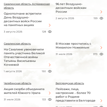
96 лет Воздушно-
Сахалинская область, Астраханская
десантным войскам
область
России
Однополчане встретили
День Воздушно-
2 августа 2026
159
десантных войск России
на памятных акциях
3 августа 2026
128
В Москве простились с
Сахалинская область
Михаилом Ножкиным
На Сахалине увековечили
память участника Великой
31 июля 2026
373
Отечественной войны
Татьяны Васильевны
Кочневой
1 августа 2026
150
Челябинская область
Белгородская область
Акция скорби объединила
Пейзажи, лица,
жителей Южного Урала
настроение – более 70
работ о Родине
31 июля 2026
133
представили в Белгороде