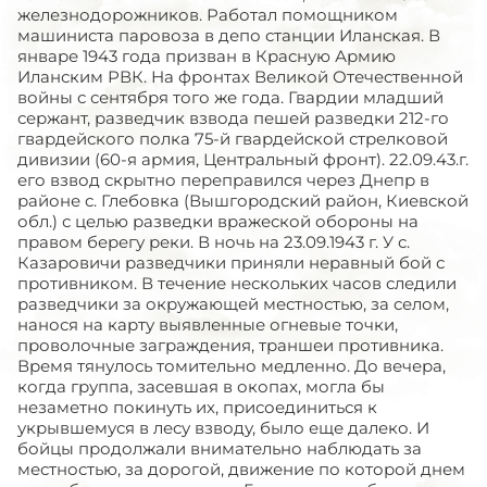
железнодорожников. Работал помощником
машиниста паровоза в депо станции Иланская. В
январе 1943 года призван в Красную Армию
Иланским РВК. На фронтах Великой Отечественной
войны с сентября того же года. Гвардии младший
сержант, разведчик взвода пешей разведки 212-го
гвардейского полка 75-й гвардейской стрелковой
дивизии (60-я армия, Центральный фронт). 22.09.43.г.
его взвод скрытно переправился через Днепр в
районе с. Глебовка (Вышгородский район, Киевской
обл.) с целью разведки вражеской обороны на
правом берегу реки. В ночь на 23.09.1943 г. У с.
Казаровичи разведчики приняли неравный бой с
противником. В течение нескольких часов следили
разведчики за окружающей местностью, за селом,
нанося на карту выявленные огневые точки,
проволочные заграждения, траншеи противника.
Время тянулось томительно медленно. До вечера,
когда группа, засевшая в окопах, могла бы
незаметно покинуть их, присоединиться к
укрывшемуся в лесу взводу, было еще далеко. И
бойцы продолжали внимательно наблюдать за
местностью, за дорогой, движение по которой днем