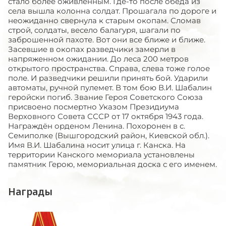
стало более оживленным. Где-то после обеда из
села вышла колонна солдат. Прошагала по дороге и
неожиданно свернула к старым окопам. Сломав
строй, солдаты, весело балагуря, шагали по
заброшенной пахоте. Вот они все ближе и ближе.
Засевшие в окопах разведчики замерли в
напряженном ожидании. До леса 200 метров
открытого пространства. Справа, слева тоже голое
поле. И разведчики решили принять бой. Ударили
автоматы, ручной пулемет. В том бою В.И. Шабалин
геройски погиб. Звание Героя Советского Союза
присвоено посмертно Указом Президиума
Верховного Совета СССР от 17 октября 1943 года.
Награждён орденом Ленина. Похоронен в с.
Семиполке (Вышгородский район, Киевской обл.).
Имя В.И. Шабалина носит улица г. Канска. На
территории Канского мемориала установлены
памятник Герою, мемориальная доска с его именем.
Награды