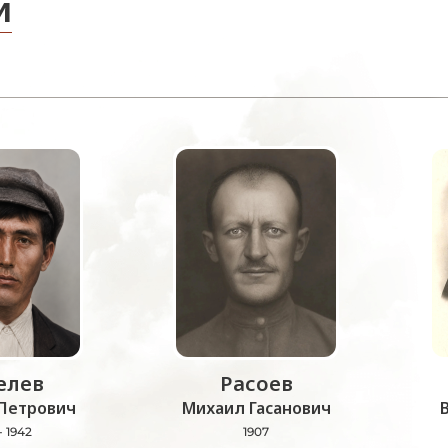
и
лев
Расоев
Петрович
Михаил Гасанович
- 1942
1907