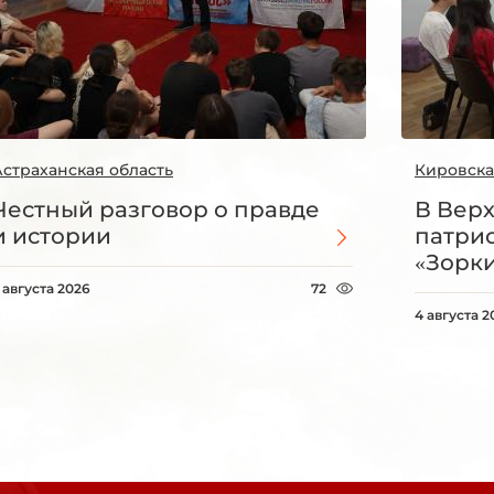
Астраханская область
Кировска
Честный разговор о правде
В Вер
и истории
патри
«Зорки
 августа 2026
72
4 августа 2