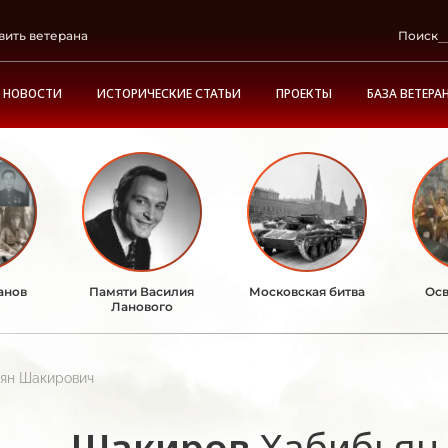
вить ветерана
Поиск
НОВОСТИ
ИСТОРИЧЕСКИЕ СТАТЬИ
ПРОЕКТЫ
БАЗА ВЕТЕРА
анов
Памяти Василия
Московская битва
Осв
Ланового
ян Шакирович
Шакиров
Хабибьян