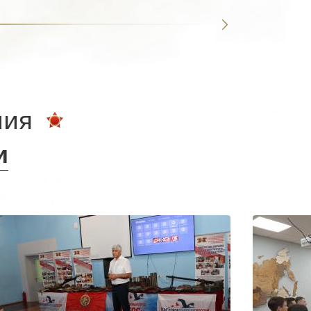
ния
и