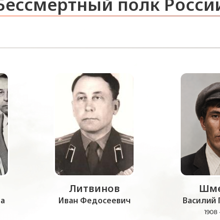
Бессмертный полк Росси
Литвинов
Шме
а
Иван Федосеевич
Василий 
1908 