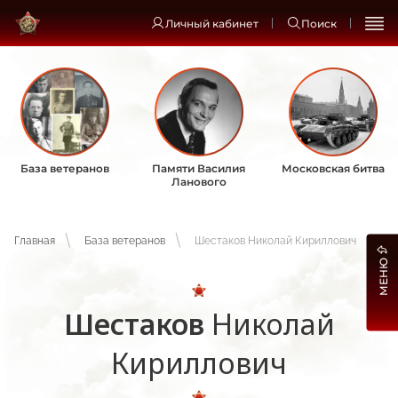
Личный кабинет
Поиск
База ветеранов
Памяти Василия
Московская битва
Ланового
Главная
База ветеранов
Шестаков Николай Кириллович
МЕНЮ
Шестаков
Николай
Кириллович