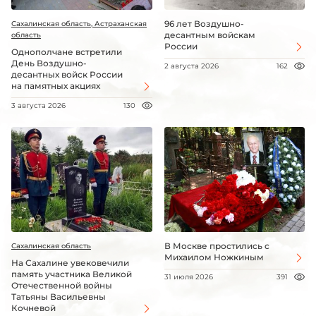
96 лет Воздушно-
Сахалинская область, Астраханская
десантным войскам
область
России
Однополчане встретили
День Воздушно-
2 августа 2026
162
десантных войск России
на памятных акциях
3 августа 2026
130
В Москве простились с
Сахалинская область
Михаилом Ножкиным
На Сахалине увековечили
память участника Великой
31 июля 2026
391
Отечественной войны
Татьяны Васильевны
Кочневой