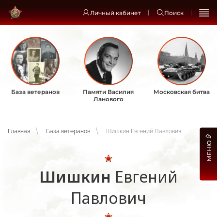
Личный кабинет
Поиск
База ветеранов
Памяти Василия
Московская битва
Ланового
Главная
База ветеранов
Шишкин Евгений Павлович
МЕНЮ
Шишкин
Евгений
Павлович