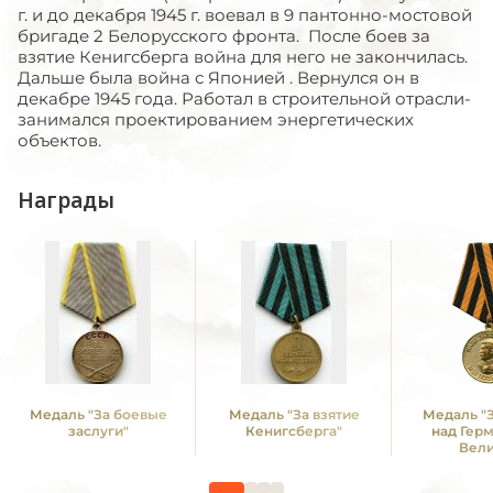
г. и до декабря 1945 г. воевал в 9 пантонно-мостовой
бригаде 2 Белорусского фронта. После боев за
взятие Кенигсберга война для него не закончилась.
Дальше была война с Японией . Вернулся он в
декабре 1945 года. Работал в строительной отрасли-
занимался проектированием энергетических
объектов.
Награды
Медаль "За боевые
Медаль "За взятие
Медаль "
заслуги"
Кенигсберга"
над Гер
Вел
Отечестве
1941 -19