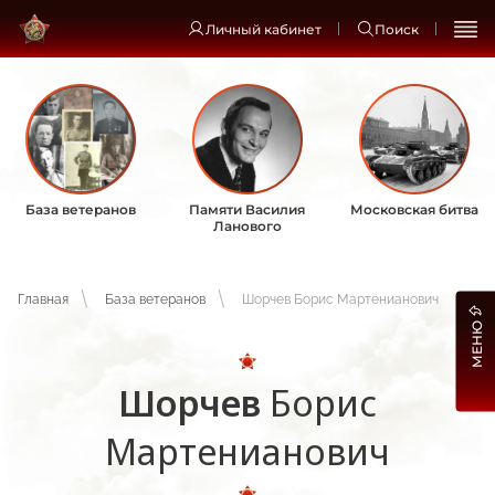
Личный кабинет
Поиск
База ветеранов
Памяти Василия
Московская битва
Ланового
Главная
База ветеранов
Шорчев Борис Мартенианович
МЕНЮ
Шорчев
Борис
Мартенианович