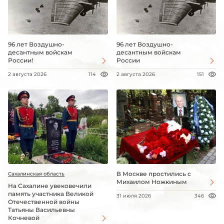
96 лет Воздушно-
96 лет Воздушно-
десантным войскам
десантным войскам
России!
России
2 августа 2026
114
2 августа 2026
151
В Москве простились с
Сахалинская область
Михаилом Ножкиным
На Сахалине увековечили
память участника Великой
31 июля 2026
346
Отечественной войны
Татьяны Васильевны
Кочневой