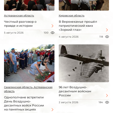
Астраханская область
Кировская область
Честный разговор о
В Верхнекамье прошёл
правде и истории
патриотический квиз
«Зоркий глаз»
5 августа 2026
100
4 августа 2026
118
96 лет Воздушно-
Сахалинская область, Астраханская
десантным войскам
область
России
Однополчане встретили
День Воздушно-
2 августа 2026
184
десантных войск России
на памятных акциях