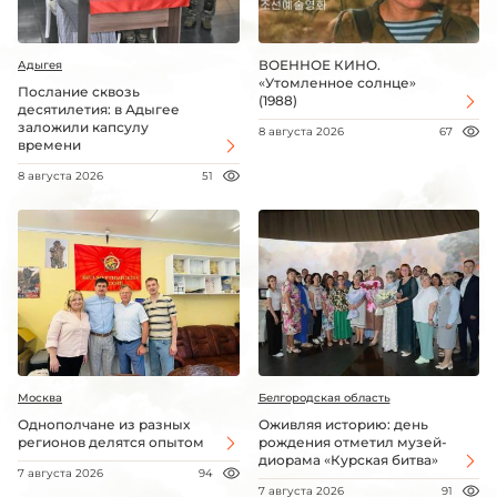
ВОЕННОЕ КИНО.
Адыгея
«Утомленное солнце»
Послание сквозь
(1988)
десятилетия: в Адыгее
заложили капсулу
8 августа 2026
67
времени
8 августа 2026
51
Москва
Белгородская область
Однополчане из разных
Оживляя историю: день
регионов делятся опытом
рождения отметил музей-
диорама «Курская битва»
7 августа 2026
94
7 августа 2026
91