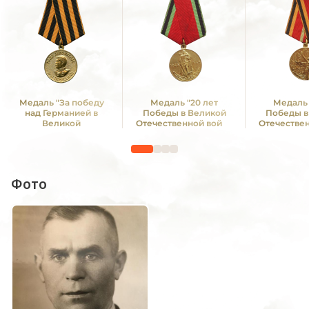
Медаль "За победу
Медаль "20 лет
Медаль 
над Германией в
Победы в Великой
Победы в
Великой
Отечественной войне
Отечестве
Отечественной войне
1941—1945 гг."
1941—19
1941 -1945 гг."
Фото