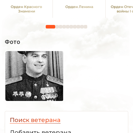
Орден Красного
Орден Ленина
Орден Оте
Знамени
войны I
Фото
Поиск ветерана
Добавить ветерана