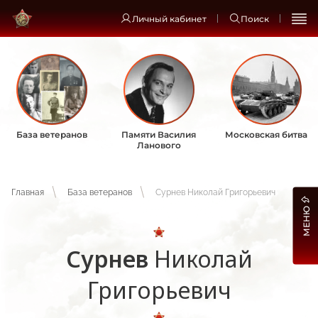
Личный кабинет
Поиск
База ветеранов
Памяти Василия
Московская битва
Ланового
Главная
База ветеранов
Сурнев Николай Григорьевич
МЕНЮ
Сурнев
Николай
Григорьевич