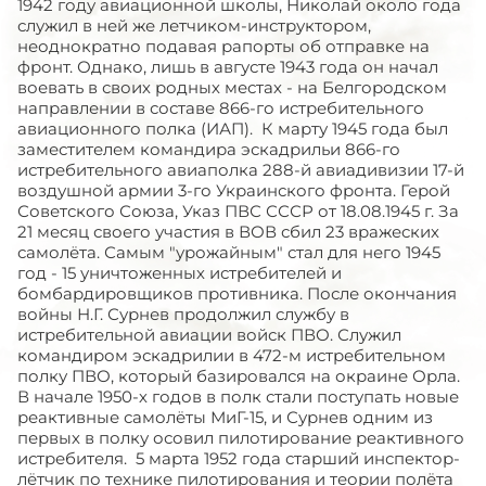
1942 году авиационной школы, Николай около года
служил в ней же летчиком-инструктором,
неоднократно подавая рапорты об отправке на
фронт. Однако, лишь в августе 1943 года он начал
воевать в своих родных местах - на Белгородском
направлении в составе 866-го истребительного
авиационного полка (ИАП). К марту 1945 года был
заместителем командира эскадрильи 866-го
истребительного авиаполка 288-й авиадивизии 17-й
воздушной армии 3-го Украинского фронта. Герой
Советского Союза, Указ ПВС СССР от 18.08.1945 г. За
21 месяц своего участия в ВОВ сбил 23 вражеских
самолёта. Самым "урожайным" стал для него 1945
год - 15 уничтоженных истребителей и
бомбардировщиков противника. После окончания
войны Н.Г. Сурнев продолжил службу в
истребительной авиации войск ПВО. Служил
командиром эскадрилии в 472-м истребительном
полку ПВО, который базировался на окраине Орла.
В начале 1950-х годов в полк стали поступать новые
реактивные самолёты МиГ-15, и Сурнев одним из
первых в полку осовил пилотирование реактивного
истребителя. 5 марта 1952 года старший инспектор-
лётчик по технике пилотирования и теории полёта