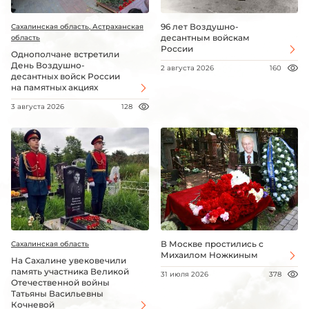
96 лет Воздушно-
Сахалинская область, Астраханская
десантным войскам
область
России
Однополчане встретили
День Воздушно-
2 августа 2026
160
десантных войск России
на памятных акциях
3 августа 2026
128
В Москве простились с
Сахалинская область
Михаилом Ножкиным
На Сахалине увековечили
память участника Великой
31 июля 2026
378
Отечественной войны
Татьяны Васильевны
Кочневой