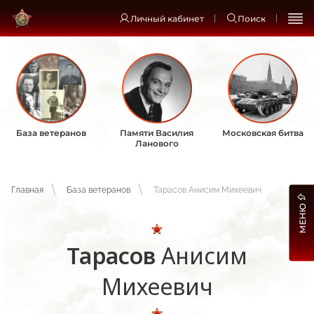
Личный кабинет
Поиск
База ветеранов
Памяти Василия
Московская битва
Ланового
Главная
База ветеранов
Тарасов Анисим Михеевич
МЕНЮ
Тарасов
Анисим
Михеевич