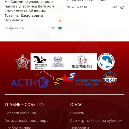
На Сахалине увековечили
память участника Великой
31 июля 2026
480
Отечественной войны
Татьяны Васильевны
Кочневой
1 августа 2026
171
ГЛАВНЫЕ СОБЫТИЯ
О НАС
Новости регионов
Проекты
Бессмертный полк в мире
Бессмертный полк за рубежом
Особое мнение
Документы