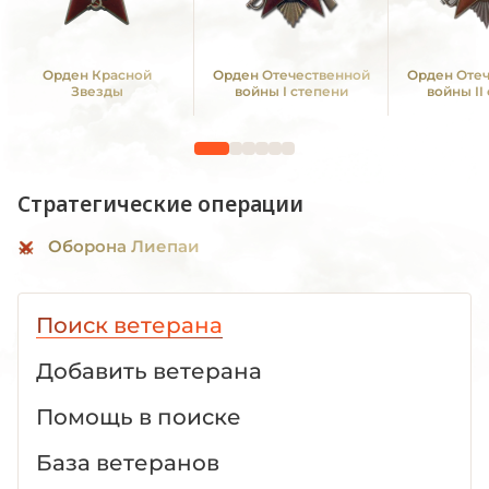
Орден Красной
Орден Отечественной
Орден Оте
Звезды
войны I степени
войны II
Стратегические операции
Оборона Лиепаи
Поиск ветерана
Добавить ветерана
Помощь в поиске
База ветеранов