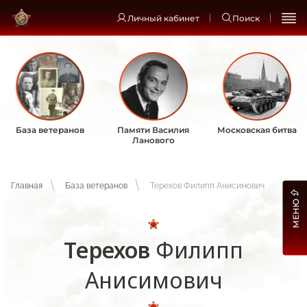
Личный кабинет
Поиск
База ветеранов
Памяти Василия
Московская битва
Ланового
Главная
База ветеранов
Терехов Филипп Анисимович
МЕНЮ
Терехов
Филипп
Анисимович