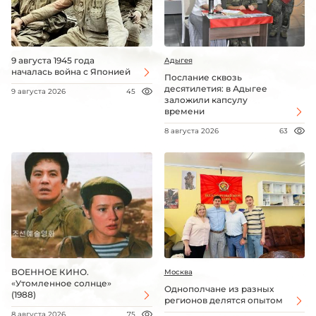
9 августа 1945 года
Адыгея
началась война с Японией
Послание сквозь
десятилетия: в Адыгее
9 августа 2026
45
заложили капсулу
времени
8 августа 2026
63
ВОЕННОЕ КИНО.
Москва
«Утомленное солнце»
Однополчане из разных
(1988)
регионов делятся опытом
8 августа 2026
75