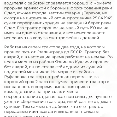
водителя с работой справляется хорошо с момента
прорыва вражеской обороны и форсирования реки
Одер, южнее города Кетстин товарищ Терехов, не
смотря на интенсивный огонь противника 25.04.1945
сумел переправить орудия на западный берег реки
Одер. Его трактор прошел не малый путь 150 км не
имея ни одного отставания, и все неисправности
исправлял на ходу за счет трофейных деталей
Работая на своем тракторе два года, на котором
прошел путь от Сталинграда до БССР. Трактор без
аварий, и в настоящие время работает на нем же. Во
время марша из района Язвин до Кукличи прошел
без аварий, он показала себя одним из лучший
водителей механиков. На марше из района
Руфаловка трактор потребовал перетяжки, за
короткий срок 2 часа он сумел привести трактор в
исправность и вовремя выполнил приказ
командования, на привалах и места
сосредоточения отдавая все свои силы для лучшего
ухода и сбережения трактора, иной раз не отдыхал
сутками. Тем самым он добился, что его трактор
передовым идет всегда и выполняет приказы
командования в срок