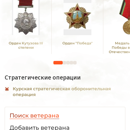
Орден Кутузова III
Орден "Победа"
Медаль 
степени
Победы в
Отечестве
1941—19
Стратегические операции
Курская стратегическая оборонительная
операция
Поиск ветерана
Добавить ветерана