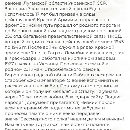
района, Луганской области Украинской ССР.
Закончил 7 классов сельской школы.Едва
исполнилось 17 лет был призван в ряды
действующей Красной Армии и отправлен на
фронт.Воинский путь прошел от родного порога и
до Берлина линейным надсмотрщиком пост.линий
256 отд. батальона правительственной связи НКВД,
который входил в состав действующей армии с 1943
по 1945 гг. После войны служил в рядах Красной
армии еще 7 лет, в Гаграх. Демобилизовавшись, жил
в Краснодаре и работал на кирпичном заводе.В
1967 г. уехал на Украину .Проживал с семьей в
родном с.Лиман ,Старобельского района,
Ворошиловградской области.Работал слесарем на
Старобельском элеваторе. О войне вспоминать и
рассказывать не любил. Поэтому о его подвиге,за
который он получил медаль" За Отвагу, " я узнала
через 70 лет после войны, благодаря сайту"Подвиг
народа" ( документ прилагается).Низкий поклон
всем ветеранам!Их подвиг мы не забудем и
пронесем память о них в веках,передавая
знамя"Бессмертного полка" нашим детям и внукам!
Нам есть кем гордиться, нам есть что помнить!
Вечная слава и память героям, освободившим