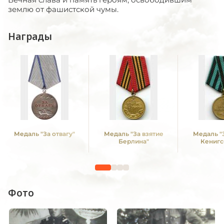
землю от фашистской чумы.
Награды
Медаль "За отвагу"
Медаль "За взятие
Медаль "
Берлина"
Кенигс
Фото