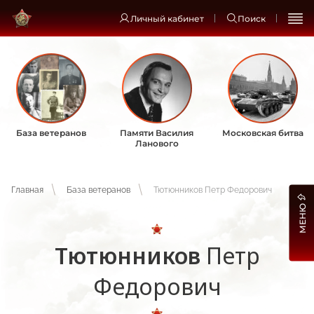
Личный кабинет
Поиск
База ветеранов
Памяти Василия
Московская битва
Ланового
Главная
База ветеранов
Тютюнников Петр Федорович
МЕНЮ
Тютюнников
Петр
Федорович