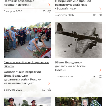
Честный разговор о
В Верхнекамье прошёл
правде и истории
патриотический квиз
«Зоркий глаз»
5 августа 2026
95
4 августа 2026
110
96 лет Воздушно-
Сахалинская область, Астраханская
десантным войскам
область
России
Однополчане встретили
День Воздушно-
2 августа 2026
182
десантных войск России
на памятных акциях
3 августа 2026
150