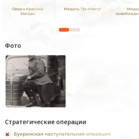
Орден Красной
Медаль "За отвагу"
Медал
Звезды
освобожде
Фото
Стратегические операции
Букринская наступательная операция