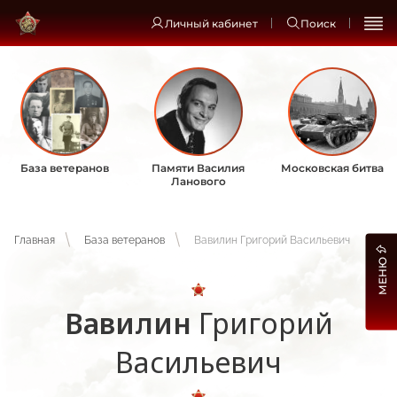
Личный кабинет
Поиск
База ветеранов
Памяти Василия
Московская битва
Ланового
Главная
База ветеранов
Вавилин Григорий Васильевич
МЕНЮ
Вавилин
Григорий
Васильевич