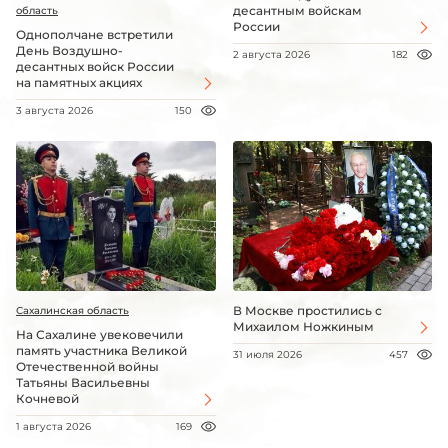
десантным войскам
область
России
Однополчане встретили
День Воздушно-
2 августа 2026
182
десантных войск России
на памятных акциях
3 августа 2026
150
В Москве простились с
Сахалинская область
Михаилом Ножкиным
На Сахалине увековечили
память участника Великой
31 июля 2026
457
Отечественной войны
Татьяны Васильевны
Кочневой
1 августа 2026
169