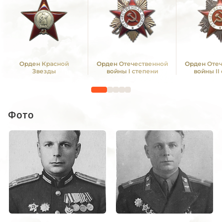
Орден Красной
Орден Отечественной
Орден Оте
Звезды
войны I степени
войны II
Фото