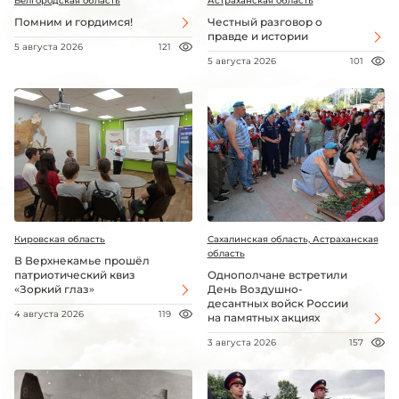
Белгородская область
Астраханская область
Помним и гордимся!
Честный разговор о
правде и истории
5 августа 2026
121
5 августа 2026
101
Кировская область
Сахалинская область, Астраханская
область
В Верхнекамье прошёл
патриотический квиз
Однополчане встретили
«Зоркий глаз»
День Воздушно-
десантных войск России
4 августа 2026
119
на памятных акциях
3 августа 2026
157