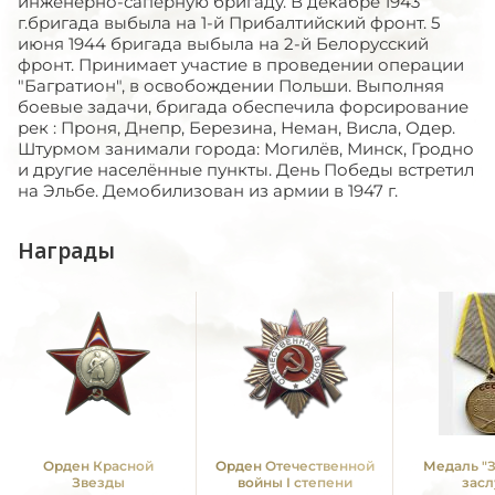
инженерно-саперную бригаду. В декабре 1943
г.бригада выбыла на 1-й Прибалтийский фронт. 5
июня 1944 бригада выбыла на 2-й Белорусский
фронт. Принимает участие в проведении операции
"Багратион", в освобождении Польши. Выполняя
боевые задачи, бригада обеспечила форсирование
рек : Проня, Днепр, Березина, Неман, Висла, Одер.
Штурмом занимали города: Могилёв, Минск, Гродно
и другие населённые пункты. День Победы встретил
на Эльбе. Демобилизован из армии в 1947 г.
Награды
Орден Красной
Орден Отечественной
Медаль "
Звезды
войны I степени
засл