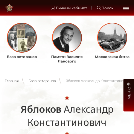
Личный кабинет
Поиск
База ветеранов
Памяти Василия
Московская битва
Ланового
Главная
База ветеранов
Яблоков Александр Константинович
МЕНЮ
Яблоков
Александр
Константинович