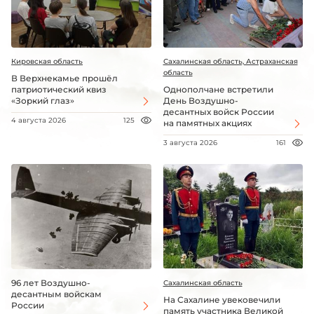
Кировская область
Сахалинская область, Астраханская
область
В Верхнекамье прошёл
патриотический квиз
Однополчане встретили
«Зоркий глаз»
День Воздушно-
десантных войск России
4 августа 2026
125
на памятных акциях
3 августа 2026
161
96 лет Воздушно-
Сахалинская область
десантным войскам
На Сахалине увековечили
России
память участника Великой