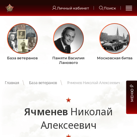
Личный кабинет
Поиск
База ветеранов
Памяти Василия
Московская битва
Ланового
Главная
База ветеранов
Ячменев Николай Алексеевич
МЕНЮ
Ячменев
Николай
Алексеевич