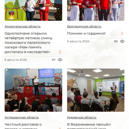
Архангельская область
Белгородская область
Однополчане открыли
Помним и гордимся!
четвёртую летнюю смену
5 августа 2026
88
поискового палаточного
лагеря «Нам память
досталась в наследство»
6 августа 2026
69
Астраханская область
Кировская область
Честный разговор о
В Верхнекамье прошёл
правде и истории
патриотический квиз