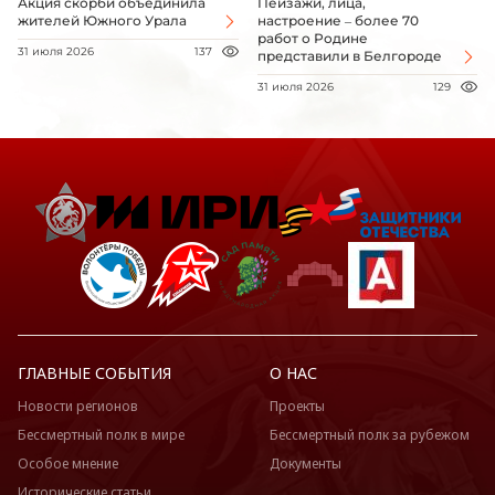
Акция скорби объединила
Пейзажи, лица,
жителей Южного Урала
настроение – более 70
работ о Родине
31 июля 2026
137
представили в Белгороде
31 июля 2026
129
ГЛАВНЫЕ СОБЫТИЯ
О НАС
Новости регионов
Проекты
Бессмертный полк в мире
Бессмертный полк за рубежом
Особое мнение
Документы
Исторические статьи