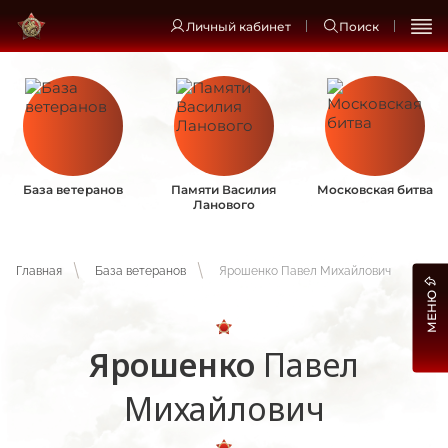
Личный кабинет
Поиск
База ветеранов
Памяти Василия
Московская битва
Ланового
Главная
База ветеранов
Ярошенко Павел Михайлович
МЕНЮ
Ярошенко
Павел
Михайлович