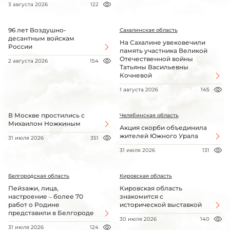
3 августа 2026
122
96 лет Воздушно-
Сахалинская область
десантным войскам
На Сахалине увековечили
России
память участника Великой
Отечественной войны
2 августа 2026
154
Татьяны Васильевны
Кочневой
1 августа 2026
145
В Москве простились с
Челябинская область
Михаилом Ножкиным
Акция скорби объединила
жителей Южного Урала
31 июля 2026
351
31 июля 2026
131
Белгородская область
Кировская область
Пейзажи, лица,
Кировская область
настроение – более 70
знакомится с
работ о Родине
исторической выставкой
представили в Белгороде
30 июля 2026
140
31 июля 2026
124