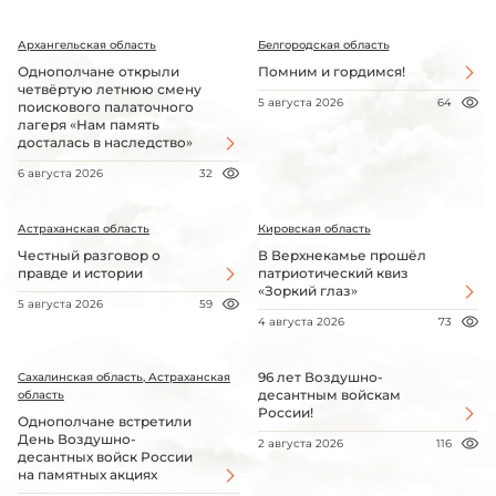
Архангельская область
Белгородская область
Однополчане открыли
Помним и гордимся!
четвёртую летнюю смену
5 августа 2026
64
поискового палаточного
лагеря «Нам память
досталась в наследство»
6 августа 2026
32
Астраханская область
Кировская область
Честный разговор о
В Верхнекамье прошёл
правде и истории
патриотический квиз
«Зоркий глаз»
5 августа 2026
59
4 августа 2026
73
96 лет Воздушно-
Сахалинская область, Астраханская
десантным войскам
область
России!
Однополчане встретили
День Воздушно-
2 августа 2026
116
десантных войск России
на памятных акциях