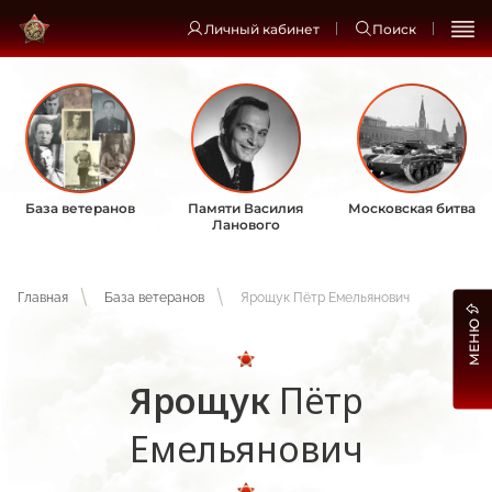
Личный кабинет
Поиск
База ветеранов
Памяти Василия
Московская битва
Ланового
Главная
База ветеранов
Ярощук Пётр Емельянович
МЕНЮ
Ярощук
Пётр
Емельянович