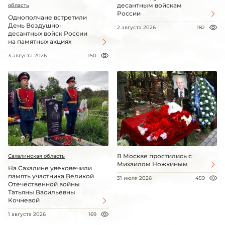
десантным войскам
область
России
Однополчане встретили
День Воздушно-
2 августа 2026
182
десантных войск России
на памятных акциях
3 августа 2026
150
В Москве простились с
Сахалинская область
Михаилом Ножкиным
На Сахалине увековечили
память участника Великой
31 июля 2026
459
Отечественной войны
Татьяны Васильевны
Кочневой
1 августа 2026
169