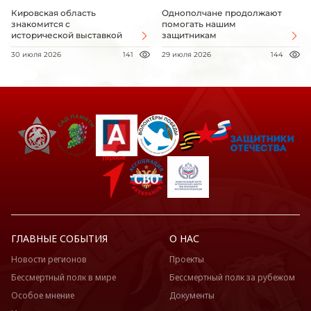
Кировская область
Однополчане продолжают
знакомится с
помогать нашим
исторической выставкой
защитникам
30 июля 2026
141
29 июля 2026
144
ГЛАВНЫЕ СОБЫТИЯ
О НАС
Новости регионов
Проекты
Бессмертный полк в мире
Бессмертный полк за рубежом
Особое мнение
Документы