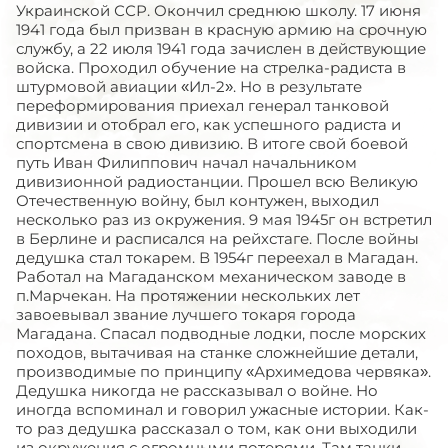
Украинской ССР. Окончил среднюю школу. 17 июня
1941 года был призван в красную армию на срочную
службу, а 22 июля 1941 года зачислен в действующие
войска. Проходил обучение на стрелка-радиста в
штурмовой авиации «Ил-2». Но в результате
переформирования приехал генерал танковой
дивизии и отобрал его, как успешного радиста и
спортсмена в свою дивизию. В итоге свой боевой
путь Иван Филиппович начал начальником
дивизионной радиостанции. Прошел всю Великую
Отечественную войну, был контужен, выходил
несколько раз из окружения. 9 мая 1945г он встретил
в Берлине и расписался на рейхстаге. После войны
дедушка стал токарем. В 1954г переехал в Магадан.
Работал на Магаданском механическом заводе в
п.Марчекан. На протяжении нескольких лет
завоевывал звание лучшего токаря города
Магадана. Спасал подводные лодки, после морских
походов, вытачивая на станке сложнейшие детали,
производимые по принципу «Архимедова червяка».
Дедушка никогда не рассказывал о войне. Но
иногда вспоминал и говорил ужасные истории. Как-
то раз дедушка рассказал о том, как они выходили
из окружения с огромными потерями. Там танки