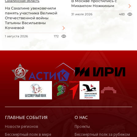
В Москве простились с
Сахалинская область
Михаилом Ножкиным
На Сахалине увековечили
память участника Великой
31 июля 2026
483
Отечественной войны
Татьяны Васильевны
Кочневой
1 августа 2026
172
ГЛАВНЫЕ СОБЫТИЯ
О НАС
Новости регионов
Проекты
Бессмертный полк в мире
Бессмертный полк за рубежом