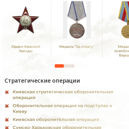
Орден Красной
Медаль "За отвагу"
Медал
Звезды
освобо
Варш
Стратегические операции
Киевская стратегическая оборонительная
операция
Оборонительная операция на подступах к
Киеву
Киевская оборонительная операция
Сумско-Харьковская оборонительная