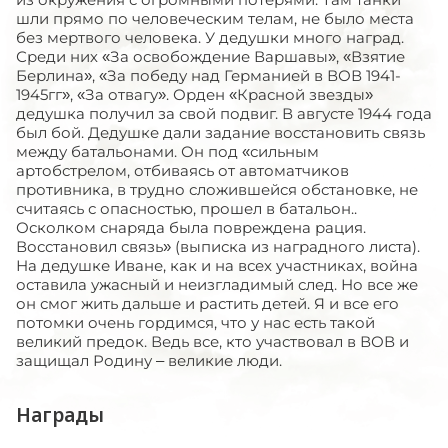
шли прямо по человеческим телам, не было места
без мертвого человека. У дедушки много наград.
Среди них «За освобождение Варшавы», «Взятие
Берлина», «За победу над Германией в ВОВ 1941-
1945гг», «За отвагу». Орден «Красной звезды»
дедушка получил за свой подвиг. В августе 1944 года
был бой. Дедушке дали задание восстановить связь
между батальонами. Он под «сильным
артобстрелом, отбиваясь от автоматчиков
противника, в трудно сложившейся обстановке, не
считаясь с опасностью, прошел в батальон..
Осколком снаряда была повреждена рация.
Восстановил связь» (выписка из наградного листа).
На дедушке Иване, как и на всех участниках, война
оставила ужасный и неизгладимый след. Но все же
он смог жить дальше и растить детей. Я и все его
потомки очень гордимся, что у нас есть такой
великий предок. Ведь все, кто участвовал в ВОВ и
защищал Родину – великие люди.
Награды