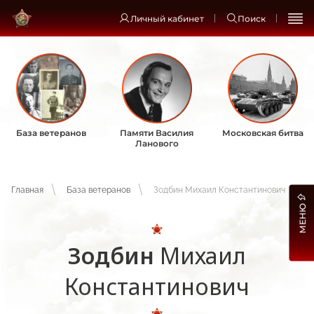
Личный кабинет
Поиск
База ветеранов
Памяти Василия
Московская битва
Ланового
Главная
База ветеранов
Зодбин Михаил Константинович
МЕНЮ
Зодбин
Михаил
Константинович