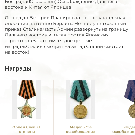
Белграда(Югославии).Освобождение Дальнего
востока и Китая от Японцев
Дошел до Венгрии.Планировалась наступательная
операция на взятие Берлина.Но поступил срочный
приказ Сталина,часть Армии развернуть на границу
Дальнего востока и Китая против Японских
агрессоров.За что имеет две ценные
награды:Сталин смотрит на запад,Сталин смотрит
на восток!
Награды
Орден Славы II
Медаль "За
Медал
степени
освобождение
освобожде