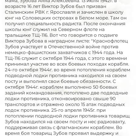
мама, Зубова Анна Алексеевна. 13 июля 1942г. в
возрасте 16 лет Виктор Зубов был призван
Сталинским РВК г. Ярославля и зачислен в школу
юнг на Соловецких островах в Белом море. Там он
получил специальность радиста. После окончания
школы юнг служил на Северном флоте на
тральщике ТЩ-116. Вот что говорится о подвиге
Виктора Зубова в наградном листе: "Краснофлотец
Зубов участвует в Отечественной войне против
немецко-фашистских захватчиков с 1944 года. На
ТЩ-116 служит с октября 1944 года, с этого времени
принимал участие во всех боевых походах корабля.
24-го октября 1944г. во время потопления кораблем
подводной лодки противника находился на своем
посту и выполнял свои боевые обязанности. С
октября 1944г. кораблем выполнено 50 боевых
заданий командования, потоплено две подводные
лодки противника, отконвоировано свыше 90
транспортов и отражено около 15 атак подводных
лодок противника. 25-го апреля 1945г. при
потоплении подводной лодки противника товарищ
Зубов находился на своем посту и нес радиовахту,
поддерживая связь с флагманским кораблем. Во
время боя товарищ Зубов проявил выдержку и