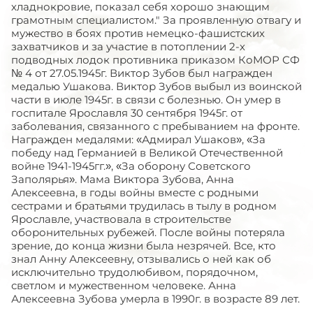
хладнокровие, показал себя хорошо знающим
грамотным специалистом." За проявленную отвагу и
мужество в боях против немецко-фашистских
захватчиков и за участие в потоплении 2-х
подводных лодок противника приказом КоМОР СФ
№ 4 от 27.05.1945г. Виктор Зубов был награжден
медалью Ушакова. Виктор Зубов выбыл из воинской
части в июле 1945г. в связи с болезнью. Он умер в
госпитале Ярославля 30 сентября 1945г. от
заболевания, связанного с пребыванием на фронте.
Награжден медалями: «Адмирал Ушаков», «За
победу над Германией в Великой Отечественной
войне 1941-1945гг.», «За оборону Советского
Заполярья». Мама Виктора Зубова, Анна
Алексеевна, в годы войны вместе с родными
сестрами и братьями трудилась в тылу в родном
Ярославле, участвовала в строительстве
оборонительных рубежей. После войны потеряла
зрение, до конца жизни была незрячей. Все, кто
знал Анну Алексеевну, отзывались о ней как об
исключительно трудолюбивом, порядочном,
светлом и мужественном человеке. Анна
Алексеевна Зубова умерла в 1990г. в возрасте 89 лет.