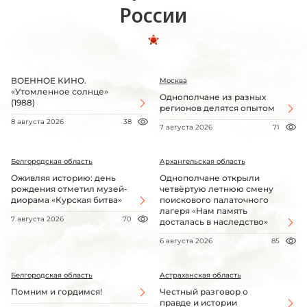
России
ВОЕННОЕ КИНО.
Москва
«Утомленное солнце»
Однополчане из разных
(1988)
регионов делятся опытом
8 августа 2026
38
7 августа 2026
71
Белгородская область
Архангельская область
Оживляя историю: день
Однополчане открыли
рождения отметил музей-
четвёртую летнюю смену
диорама «Курская битва»
поискового палаточного
лагеря «Нам память
7 августа 2026
70
досталась в наследство»
6 августа 2026
85
Белгородская область
Астраханская область
Помним и гордимся!
Честный разговор о
правде и истории