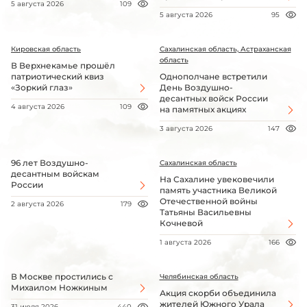
5 августа 2026
109
5 августа 2026
95
Кировская область
Сахалинская область, Астраханская
область
В Верхнекамье прошёл
патриотический квиз
Однополчане встретили
«Зоркий глаз»
День Воздушно-
десантных войск России
4 августа 2026
109
на памятных акциях
3 августа 2026
147
96 лет Воздушно-
Сахалинская область
десантным войскам
На Сахалине увековечили
России
память участника Великой
Отечественной войны
2 августа 2026
179
Татьяны Васильевны
Кочневой
1 августа 2026
166
В Москве простились с
Челябинская область
Михаилом Ножкиным
Акция скорби объединила
жителей Южного Урала
31 июля 2026
440