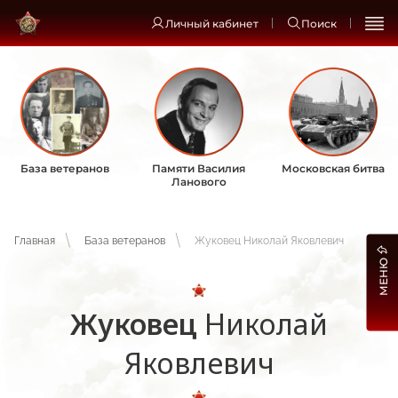
Личный кабинет
Поиск
База ветеранов
Памяти Василия
Московская битва
Ланового
Главная
База ветеранов
Жуковец Николай Яковлевич
МЕНЮ
Жуковец
Николай
Яковлевич