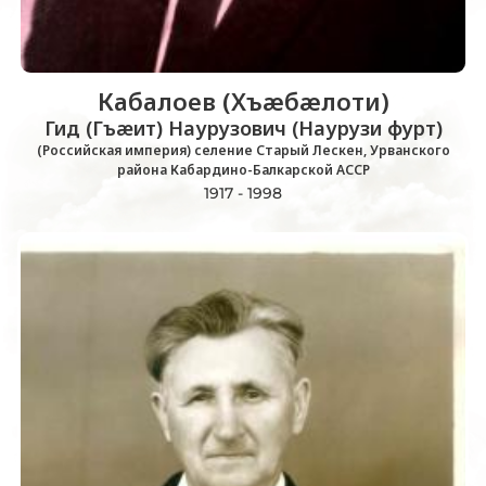
Кабалоев (Хъæбæлоти)
Гид (Гъæит) Наурузович (Наурузи фурт)
(Российская империя) селение Старый Лескен, Урванского
района Кабардино-Балкарской АССР
1917 - 1998