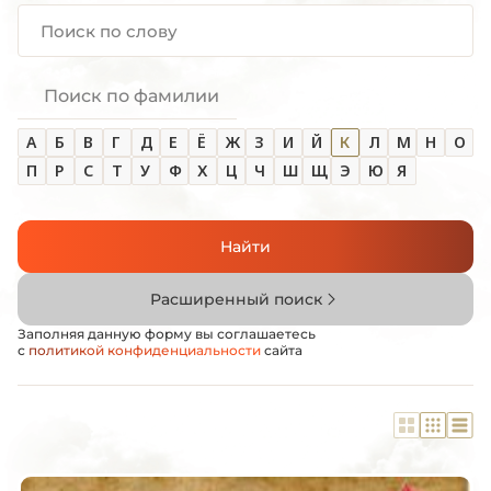
Поиск по фамилии
А
Б
В
Г
Д
Е
Ё
Ж
З
И
Й
К
Л
М
Н
О
П
Р
С
Т
У
Ф
Х
Ц
Ч
Ш
Щ
Э
Ю
Я
Найти
Расширенный поиск
Заполняя данную форму вы соглашаетесь
с
политикой конфиденциальности
сайта