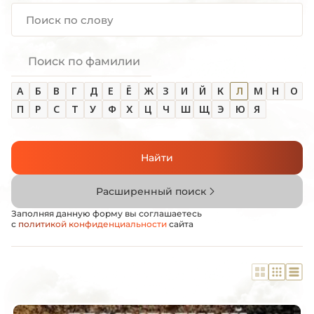
Поиск по фамилии
А
Б
В
Г
Д
Е
Ё
Ж
З
И
Й
К
Л
М
Н
О
П
Р
С
Т
У
Ф
Х
Ц
Ч
Ш
Щ
Э
Ю
Я
Найти
Расширенный поиск
Заполняя данную форму вы соглашаетесь
с
политикой конфиденциальности
сайта